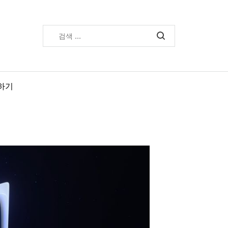
검
색:
하기