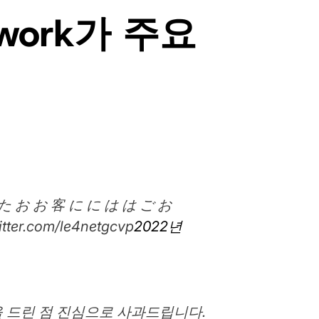
etwork가 주요
た お お 客 に に は は ご お
er.com/le4netgcvp
2022년
께 불편을 드린 점 진심으로 사과드립니다.