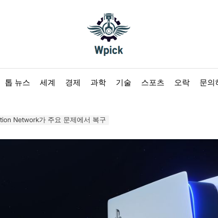
Wpick
톱 뉴스
세계
경제
과학
기술
스포츠
오락
문의
ation Network가 주요 문제에서 복구