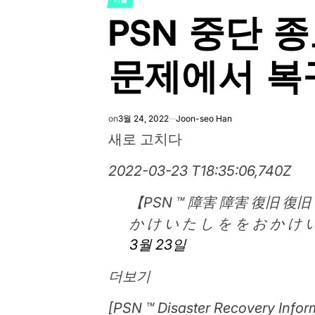
POSTED
PSN 중단 종료
IN
문제에서 복
on
3월 24, 2022
Joon-seo Han
새로 고치다
2022-03-23 ​​​T18:35:06,740Z
【PSN ™ 障害 障害 復旧 復旧 ご
か け い た し を を お か け い た
3월 23일
더보기
[PSN ™ Disaster Recove