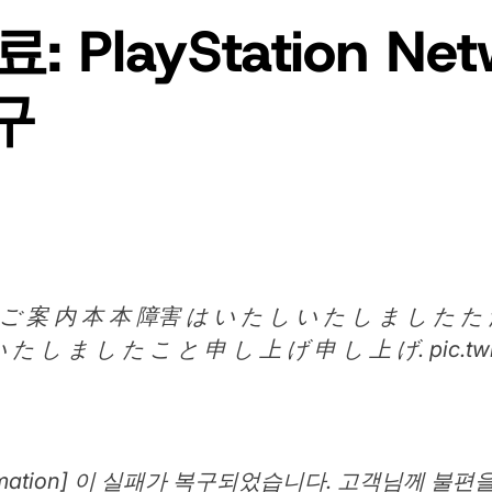
: PlayStation N
구
 案 内 本 本 障害 は い た し い た し ま し た た 
 し ま し た こ と 申 し 上 げ 申 し 上 げ. pic.twitt
ry Information] 이 실패가 복구되었습니다. 고객님