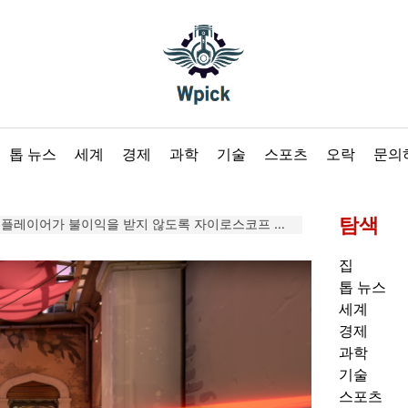
Wpick
톱 뉴스
세계
경제
과학
기술
스포츠
오락
문의
탐색
 플레이어가 불이익을 받지 않도록 자이로스코프 조준을 지원하지 않습니다.
집
톱 뉴스
세계
경제
과학
기술
스포츠