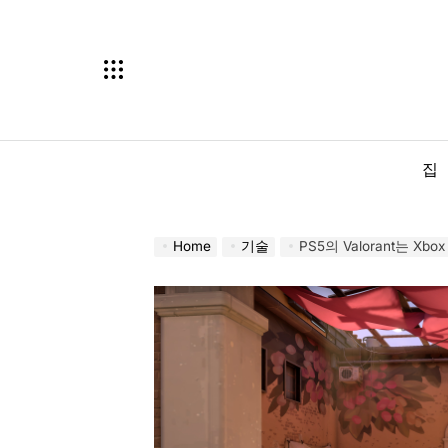
Skip
to
content
집
Home
기술
PS5의 Valorant는 Xbox