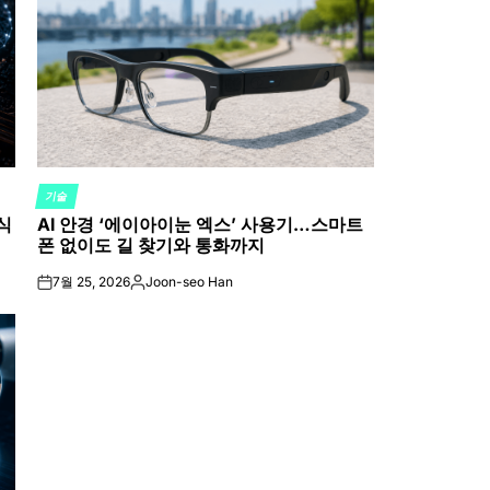
기술
POSTED
식
AI 안경 ‘에이아이눈 엑스’ 사용기…스마트
IN
폰 없이도 길 찾기와 통화까지
7월 25, 2026
Joon-seo Han
on
Posted
by