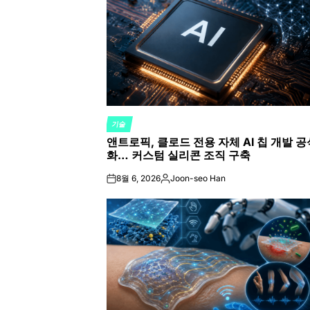
기술
POSTED
앤트로픽, 클로드 전용 자체 AI 칩 개발 공
IN
화… 커스텀 실리콘 조직 구축
8월 6, 2026
Joon-seo Han
on
Posted
by