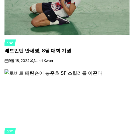
오락
POSTED
배드민턴 안세영, 8월 대회 기권
IN
9월 18, 2024
Na-ri Kwon
on
Posted
by
오락
POSTED