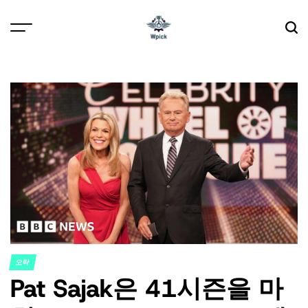
Skip
to
content
Wpick
오락
POSTED
Pat Sajak은 41시즌을 마
IN