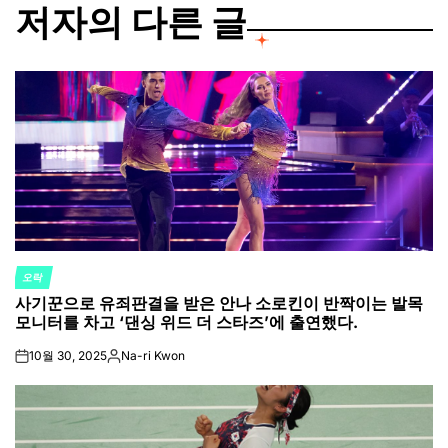
저자의 다른 글
오락
POSTED
사기꾼으로 유죄판결을 받은 안나 소로킨이 반짝이는 발목
IN
모니터를 차고 ‘댄싱 위드 더 스타즈’에 출연했다.
10월 30, 2025
Na-ri Kwon
on
Posted
by