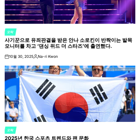
오락
POSTED
사기꾼으로 유죄판결을 받은 안나 소로킨이 반짝이는 발목
IN
모니터를 차고 ‘댄싱 위드 더 스타즈’에 출연했다.
10월 30, 2025
Na-ri Kwon
on
Posted
by
오락
POSTED
2025년 한국 스포츠 트렌드와 팬 문화
IN