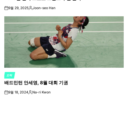
9월 29, 2025
Joon-seo Han
on
Posted
by
오락
POSTED
배드민턴 안세영, 8월 대회 기권
IN
9월 18, 2024
Na-ri Kwon
on
Posted
by