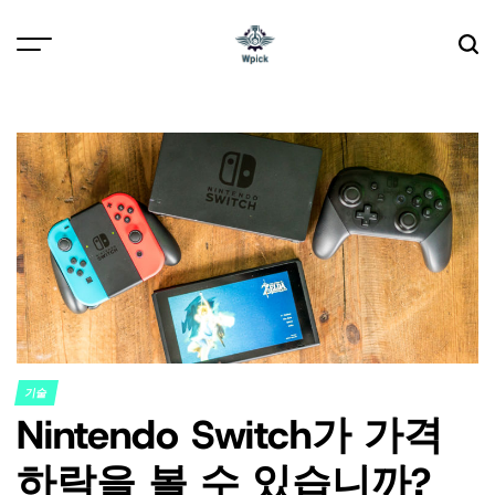
Skip
to
content
Wpick
기술
POSTED
Nintendo Switch가 가격
IN
하락을 볼 수 있습니까?