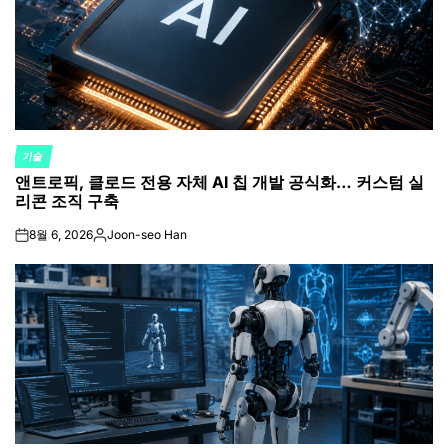
기술
POSTED
앤트로픽, 클로드 전용 자체 AI 칩 개발 공식화… 커스텀 실
IN
리콘 조직 구축
8월 6, 2026
Joon-seo Han
on
Posted
by