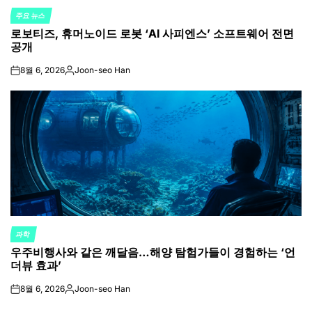
주요 뉴스
POSTED
로보티즈, 휴머노이드 로봇 ‘AI 사피엔스’ 소프트웨어 전면
IN
공개
8월 6, 2026
Joon-seo Han
on
Posted
by
과학
POSTED
우주비행사와 같은 깨달음…해양 탐험가들이 경험하는 ‘언
IN
더뷰 효과’
8월 6, 2026
Joon-seo Han
on
Posted
by