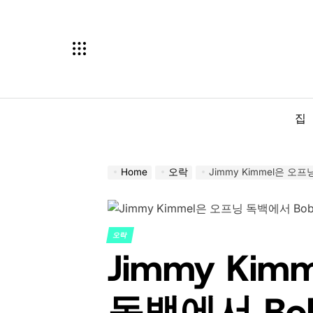
Skip
to
content
집
Home
오락
Jimmy Kimmel은 오
오락
POSTED
Jimmy Ki
IN
독백에서 Bob