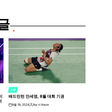
글
오락
POSTED
이
배드민턴 안세영, 8월 대회 기권
IN
더
9월 18, 2024
Na-ri Kwon
on
Posted
by