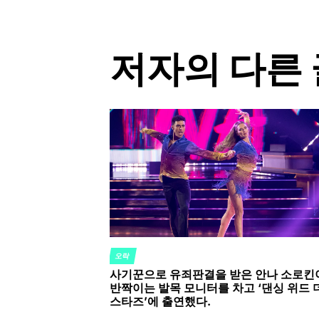
저자의 다른 
오락
POSTED
사기꾼으로 유죄판결을 받은 안나 소로킨
IN
반짝이는 발목 모니터를 차고 ‘댄싱 위드 
스타즈’에 출연했다.