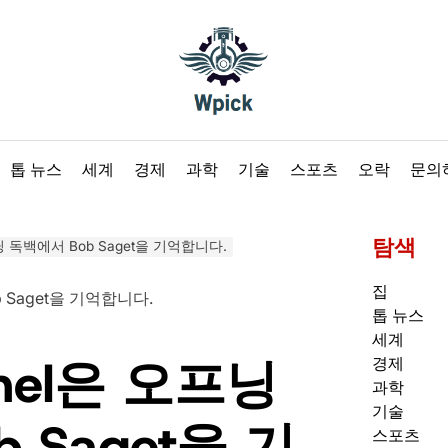
Wpick
톱 뉴스
세계
경제
과학
기술
스포츠
오락
문의
탐색
프닝 독백에서 Bob Saget을 기억합니다.
집
톱 뉴스
세계
mmel은 오프닝
경제
과학
기술
 Saget을 기
스포츠