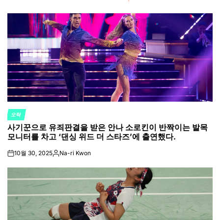
오락
POSTED
사기꾼으로 유죄판결을 받은 안나 소로킨이 반짝이는 발목
IN
모니터를 차고 ‘댄싱 위드 더 스타즈’에 출연했다.
10월 30, 2025
Na-ri Kwon
on
Posted
by