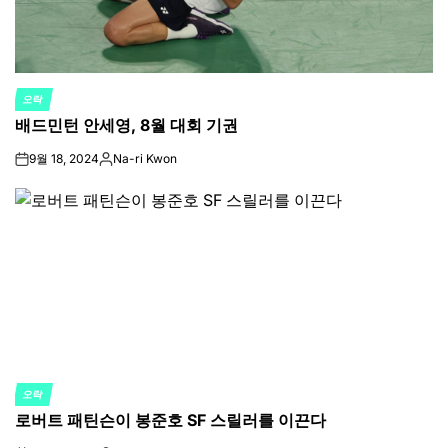
오락
POSTED
배드민턴 안세영, 8월 대회 기권
IN
9월 18, 2024
Na-ri Kwon
on
Posted
by
오락
POSTED
로버트 패틴슨이 봉준호 SF 스릴러를 이끈다
IN