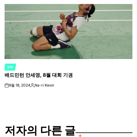
by
오락
POSTED
배드민턴 안세영, 8월 대회 기권
IN
9월 18, 2024
Na-ri Kwon
on
Posted
by
저자의 다른 글