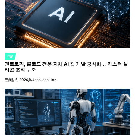
기술
POSTED
앤트로픽, 클로드 전용 자체 AI 칩 개발 공식화… 커스텀 실
IN
리콘 조직 구축
8월 6, 2026
Joon-seo Han
on
Posted
by