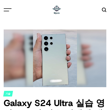
Skip
to
content
Wpick
기술
POSTED
Galaxy S24 Ultra 실습 영
IN