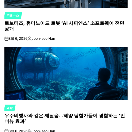
주요 뉴스
POSTED
로보티즈, 휴머노이드 로봇 ‘AI 사피엔스’ 소프트웨어 전면
IN
공개
8월 6, 2026
Joon-seo Han
on
Posted
by
과학
POSTED
우주비행사와 같은 깨달음…해양 탐험가들이 경험하는 ‘언
IN
더뷰 효과’
8월 6, 2026
Joon-seo Han