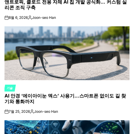
앤트로픽, 클로드 전용 자체 AI 칩 개발 공식화… 커스텀 실
IN
리콘 조직 구축
8월 6, 2026
Joon-seo Han
on
Posted
by
기술
POSTED
AI 안경 ‘에이아이눈 엑스’ 사용기…스마트폰 없이도 길 찾
IN
기와 통화까지
7월 25, 2026
Joon-seo Han
on
Posted
by