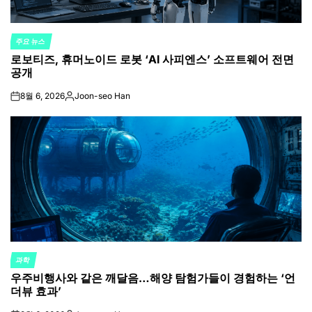
주요 뉴스
POSTED
로보티즈, 휴머노이드 로봇 ‘AI 사피엔스’ 소프트웨어 전면
IN
공개
8월 6, 2026
Joon-seo Han
on
Posted
by
과학
POSTED
우주비행사와 같은 깨달음…해양 탐험가들이 경험하는 ‘언
IN
더뷰 효과’