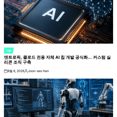
기술
POSTED
앤트로픽, 클로드 전용 자체 AI 칩 개발 공식화… 커스텀 실
IN
리콘 조직 구축
8월 6, 2026
Joon-seo Han
on
Posted
by