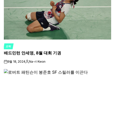
오락
POSTED
배드민턴 안세영, 8월 대회 기권
IN
9월 18, 2024
Na-ri Kwon
on
Posted
by