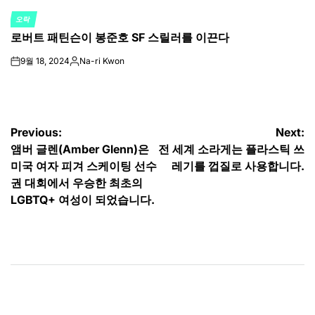
오락
POSTED
로버트 패틴슨이 봉준호 SF 스릴러를 이끈다
IN
9월 18, 2024
Na-ri Kwon
on
Posted
by
글
Previous:
Next:
앰버 글렌(Amber Glenn)은
전 세계 소라게는 플라스틱 쓰
탐
미국 여자 피겨 스케이팅 선수
레기를 껍질로 사용합니다.
색
권 대회에서 우승한 최초의
LGBTQ+ 여성이 되었습니다.