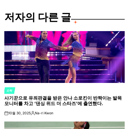
저자의 다른 글
오락
POSTED
사기꾼으로 유죄판결을 받은 안나 소로킨이 반짝이는 발목
IN
모니터를 차고 ‘댄싱 위드 더 스타즈’에 출연했다.
10월 30, 2025
Na-ri Kwon
on
Posted
by