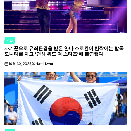
오락
POSTED
사기꾼으로 유죄판결을 받은 안나 소로킨이 반짝이는 발목
IN
모니터를 차고 ‘댄싱 위드 더 스타즈’에 출연했다.
10월 30, 2025
Na-ri Kwon
on
Posted
by