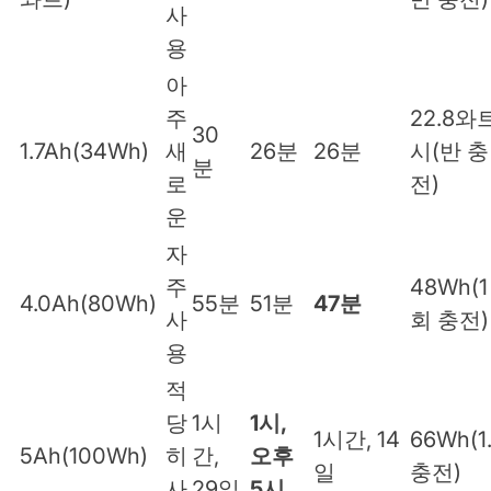
사
용
아
주
22.8와
30
1.7Ah(34Wh)
새
26분
26분
시(반 충
분
로
전)
운
자
주
48Wh(1
4.0Ah(80Wh)
55분
51분
47분
사
회 충전)
용
적
당
1시
1시,
1시간, 14
66Wh(1
5Ah(100Wh)
히
간,
오후
일
충전)
사
29일
5시