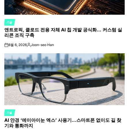
기술
POSTED
앤트로픽, 클로드 전용 자체 AI 칩 개발 공식화… 커스텀 실
IN
리콘 조직 구축
8월 6, 2026
Joon-seo Han
on
Posted
by
기술
POSTED
AI 안경 ‘에이아이눈 엑스’ 사용기…스마트폰 없이도 길 찾
IN
기와 통화까지