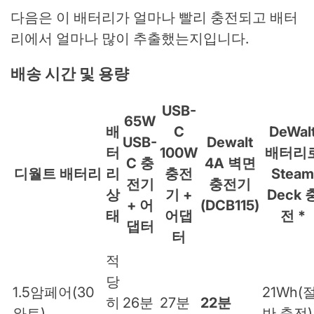
다음은 이 배터리가 얼마나 빨리 충전되고 배터
리에서 얼마나 많이 추출했는지입니다.
배송 시간 및 용량
USB-
65W
배
C
DeWal
USB-
Dewalt
터
100W
배터리
C 충
4A 벽면
디월트 배터리
리
충전
Steam
전기
충전기
상
기 +
Deck 
+ 어
(DCB115)
태
어댑
전 *
댑터
터
적
당
1.5암페어(30
21Wh(
히
26분
27분
22분
와트)
반 충전)