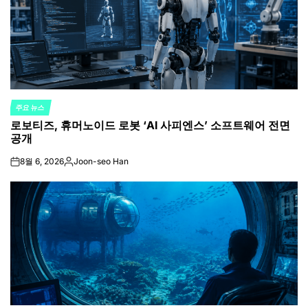
주요 뉴스
POSTED
로보티즈, 휴머노이드 로봇 ‘AI 사피엔스’ 소프트웨어 전면
IN
공개
8월 6, 2026
Joon-seo Han
on
Posted
by