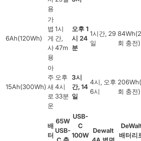
용
가
볍
1시
오후 1
1시간, 29
84Wh(
6Ah(120Wh)
게
간,
시 24
일
회 충전)
사
47m
분
용
아
주
오후
3시
4시, 오후
206Wh
15Ah(300Wh)
새
4시
간, 14
6시
회 충전)
로
33분
일
운
USB-
65W
배
C
DeWal
USB-
Dewalt
터
100W
배터리
C 충
4A 벽면