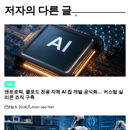
저자의 다른 글
기술
POSTED
앤트로픽, 클로드 전용 자체 AI 칩 개발 공식화… 커스텀 실
IN
리콘 조직 구축
8월 6, 2026
Joon-seo Han
on
Posted
by