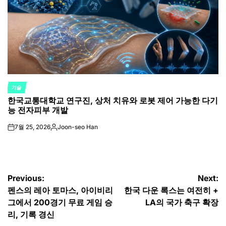
기술
POSTED
한국교통대학교 연구진, 상처 치유와 로봇 제어 가능한 다기
IN
능 전자피부 개발
7월 25, 2026
Joon-seo Han
on
Posted
by
글
Previous:
Next:
펜스의 레아 토마스, 아이비리
한국 다운 록스는 여전히 +
탐
그에서 200경기 무료 게임 승
LA의 국가 축구 확장
색
리, 기록 경신