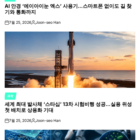
POSTED
AI 안경 ‘에이아이눈 엑스’ 사용기…스마트폰 없이도 길 찾
IN
기와 통화까지
7월 25, 2026
Joon-seo Han
on
Posted
by
과학
POSTED
세계 최대 발사체 ‘스타십’ 13차 시험비행 성공…실용 위성
IN
첫 배치로 상용화 기대
7월 25, 2026
Joon-seo Han
on
Posted
by