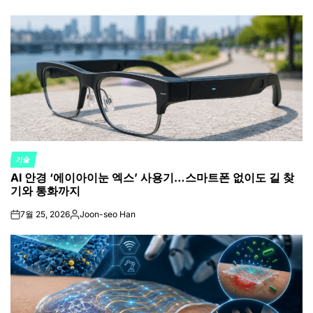
기술
POSTED
AI 안경 ‘에이아이눈 엑스’ 사용기…스마트폰 없이도 길 찾
IN
기와 통화까지
7월 25, 2026
Joon-seo Han
on
Posted
by