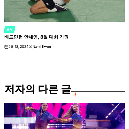
오락
POSTED
배드민턴 안세영, 8월 대회 기권
IN
9월 18, 2024
Na-ri Kwon
on
Posted
by
저자의 다른 글