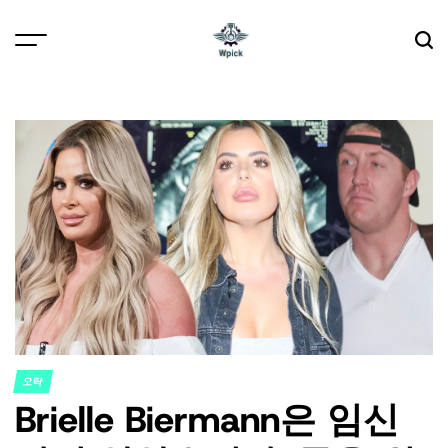
Skip
to
content
Wpick
오락
POSTED
Brielle Biermann은 임신
IN