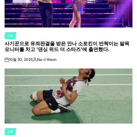
오락
POSTED
사기꾼으로 유죄판결을 받은 안나 소로킨이 반짝이는 발목
IN
모니터를 차고 ‘댄싱 위드 더 스타즈’에 출연했다.
10월 30, 2025
Na-ri Kwon
on
Posted
by
오락
POSTED