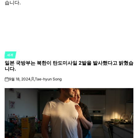
세계
POSTED
일본 국방부는 북한이 탄도미사일 2발을 발사했다고 밝혔습
IN
니다.
9월 18, 2024
Tae-hyun Song
on
Posted
by