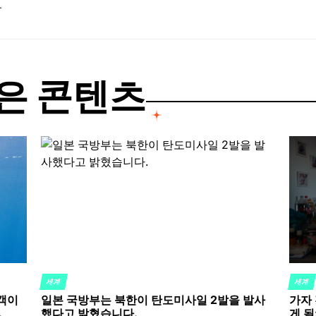
.
은 콘텐츠
세계
세계
POSTED
POST
객이
일본 국방부는 북한이 탄도미사일 2발을 발사
가자
IN
IN
.
했다고 밝혔습니다.
게 됨