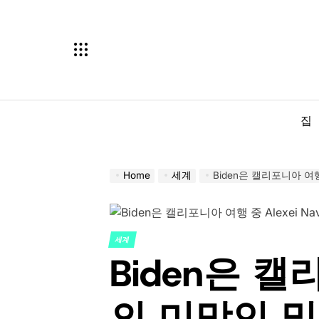
Skip
to
content
집
Home
세계
Biden은 캘리포니아 여행
세계
POSTED
Biden은 캘리
IN
의 미망인 및