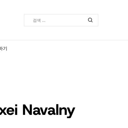
검
색:
하기
i Navalny