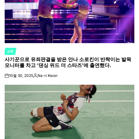
오락
POSTED
사기꾼으로 유죄판결을 받은 안나 소로킨이 반짝이는 발목
IN
모니터를 차고 ‘댄싱 위드 더 스타즈’에 출연했다.
10월 30, 2025
Na-ri Kwon
on
Posted
by