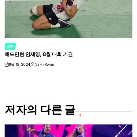
오락
POSTED
배드민턴 안세영, 8월 대회 기권
IN
9월 18, 2024
Na-ri Kwon
on
Posted
by
저자의 다른 글