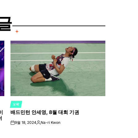
글
오락
POSTED
이
배드민턴 안세영, 8월 대회 기권
IN
더
9월 18, 2024
Na-ri Kwon
on
Posted
by