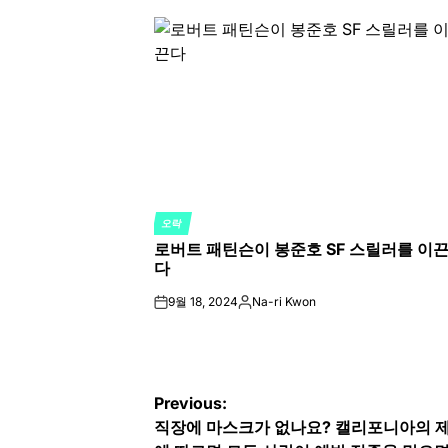
by
오락
POSTED
로버트 패틴슨이 봉준호 SF 스릴러를 이
IN
다
9월 18, 2024
Na-ri Kwon
on
Posted
by
글
Previous:
직장에 마스크가 없나요? 캘리포니아의 
탐