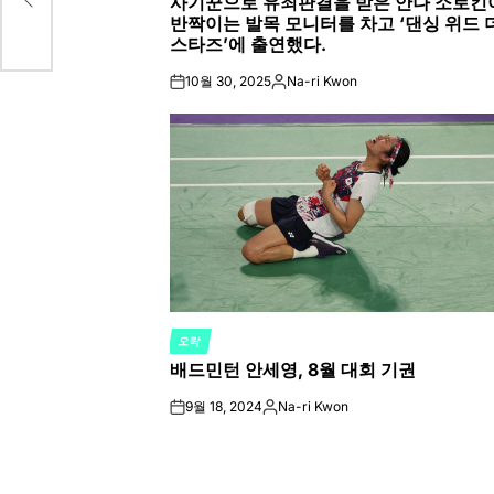
사기꾼으로 유죄판결을 받은 안나 소로킨
IN
반짝이는 발목 모니터를 차고 ‘댄싱 위드 
스타즈’에 출연했다.
10월 30, 2025
Na-ri Kwon
on
Posted
by
오락
POSTED
배드민턴 안세영, 8월 대회 기권
IN
9월 18, 2024
Na-ri Kwon
on
Posted
by