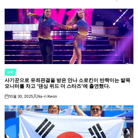
오락
POSTED
사기꾼으로 유죄판결을 받은 안나 소로킨이 반짝이는 발목
IN
모니터를 차고 ‘댄싱 위드 더 스타즈’에 출연했다.
10월 30, 2025
Na-ri Kwon
on
Posted
by