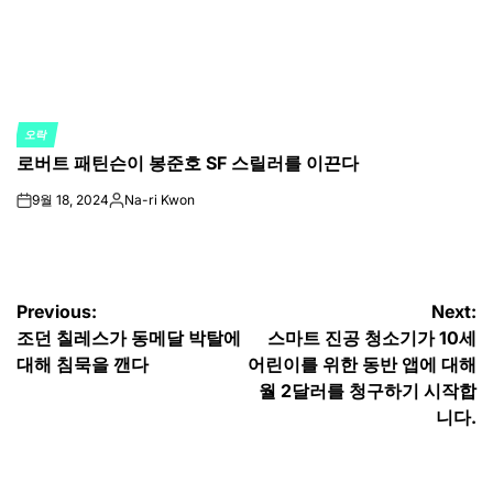
오락
POSTED
로버트 패틴슨이 봉준호 SF 스릴러를 이끈다
IN
9월 18, 2024
Na-ri Kwon
on
Posted
by
글
Previous:
Next:
조던 칠레스가 동메달 박탈에
스마트 진공 청소기가 10세
탐
대해 침묵을 깬다
어린이를 위한 동반 앱에 대해
색
월 2달러를 청구하기 시작합
니다.