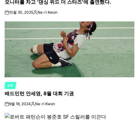
모니터를 차고 ‘댄싱 위드 더 스타즈’에 출연했다.
10월 30, 2025
Na-ri Kwon
on
Posted
by
오락
POSTED
배드민턴 안세영, 8월 대회 기권
IN
9월 18, 2024
Na-ri Kwon
on
Posted
by