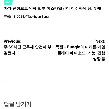
세계
POSTED
가자 전쟁으로 인해 일부 이스라엘인이 이주하게 됨: NPR
IN
9월 18, 2024
Tae-hyun Song
on
Posted
by
글
Previous:
Next:
주 69시간 근무제 안건이 부
독점 – Bungie의 마라톤 게임
탐
결됐다.
플레이 에피소드, 기능, 진행
색
상황 등
답글 남기기