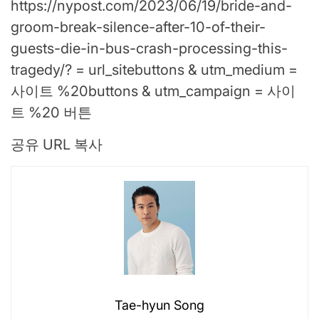
https://nypost.com/2023/06/19/bride-and-
groom-break-silence-after-10-of-their-
guests-die-in-bus-crash-processing-this-
tragedy/? = url_sitebuttons & utm_medium =
사이트 %20buttons & utm_campaign = 사이
트 %20 버튼
공유 URL 복사
Tae-hyun Song