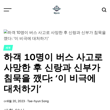
Skip
to
content
Wpick
세계
POSTED
하객 10명이 버스 사고로
IN
사망한 후 신랑과 신부가
침묵을 깼다: ‘이 비극에
대처하기’
on
6월 20, 2023
Tae-hyun Song