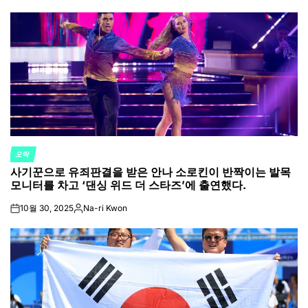
오락
POSTED
사기꾼으로 유죄판결을 받은 안나 소로킨이 반짝이는 발목
IN
모니터를 차고 ‘댄싱 위드 더 스타즈’에 출연했다.
10월 30, 2025
Na-ri Kwon
on
Posted
by