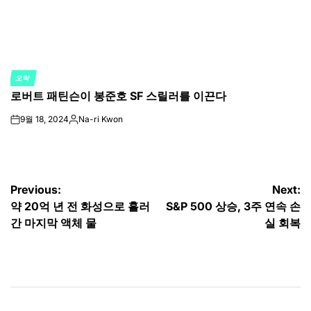
오락
POSTED
로버트 패틴슨이 봉준호 SF 스릴러를 이끈다
IN
9월 18, 2024
Na-ri Kwon
on
Posted
by
글
Previous:
Next:
약 20억 년 전 화성으로 흘러
S&P 500 상승, 3주 연속 손
탐
간 마지막 액체 물
실 회복
색