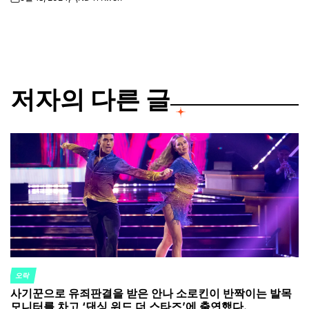
on
Posted
by
저자의 다른 글
오락
POSTED
사기꾼으로 유죄판결을 받은 안나 소로킨이 반짝이는 발목
IN
모니터를 차고 ‘댄싱 위드 더 스타즈’에 출연했다.