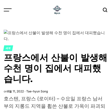
Skip
to
content
Wpick
세계
POSTED
프랑스에서 산불이 발생해
IN
수천 명이 집에서 대피했
습니다.
on
8월 11, 2022
Tae-hyun Song
호스텐, 프랑스 (로이터) – 수요일 프랑스 남서
부의 지롱드 지역을 휩쓴 산불로 가옥이 파괴되