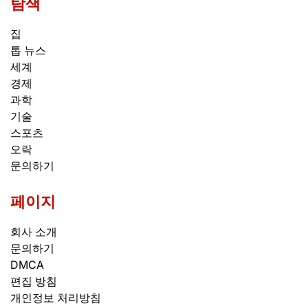
탐색
집
톱 뉴스
세계
경제
과학
기술
스포츠
오락
문의하기
페이지
회사 소개
문의하기
DMCA
편집 방침
개인정보 처리방침