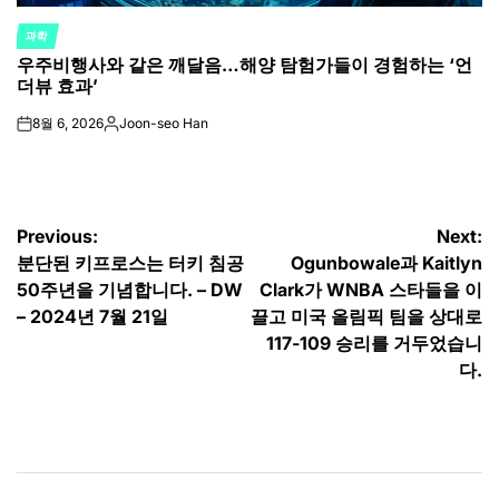
과학
POSTED
우주비행사와 같은 깨달음…해양 탐험가들이 경험하는 ‘언
IN
더뷰 효과’
8월 6, 2026
Joon-seo Han
on
Posted
by
글
Previous:
Next:
분단된 키프로스는 터키 침공
Ogunbowale과 Kaitlyn
탐
50주년을 기념합니다. – DW
Clark가 WNBA 스타들을 이
색
– 2024년 7월 21일
끌고 미국 올림픽 팀을 상대로
117-109 승리를 거두었습니
다.