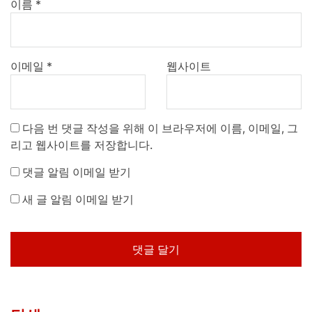
이름
*
이메일
*
웹사이트
다음 번 댓글 작성을 위해 이 브라우저에 이름, 이메일, 그
리고 웹사이트를 저장합니다.
댓글 알림 이메일 받기
새 글 알림 이메일 받기