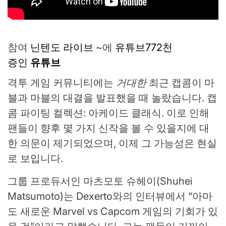
참여
닌텐도 라이브
~에
유튜브
772천
증인
유튜브
격투 게임 커뮤니티에는
거대한
최근 캡콤이 마
블과 마블의 대결을 발표했을 때 놀랐습니다. 캡
콤 파이팅 컬렉션: 아케이드 클래식. 이로 인해
팬들이 향후 몇 가지 신작을 볼 수 있을지에 대
한 의문이 제기되었으며, 이제 그 가능성은 현실
로 보입니다.
그룹 프로듀서인 마츠모토 슈헤이(Shuhei
Matsumoto)는 Dexerto와의 인터뷰에서 “아마
도 새로운 Marvel vs Capcom 게임의 기회가 있