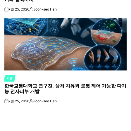
7월 25, 2026
Joon-seo Han
on
Posted
by
기술
POSTED
한국교통대학교 연구진, 상처 치유와 로봇 제어 가능한 다기
IN
능 전자피부 개발
7월 25, 2026
Joon-seo Han
on
Posted
by