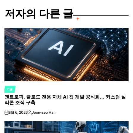
저자의 다른 글
기술
POSTED
앤트로픽, 클로드 전용 자체 AI 칩 개발 공식화… 커스텀 실
IN
리콘 조직 구축
8월 6, 2026
Joon-seo Han
on
Posted
by