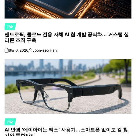
기술
POSTED
앤트로픽, 클로드 전용 자체 AI 칩 개발 공식화… 커스텀 실
IN
리콘 조직 구축
8월 6, 2026
Joon-seo Han
on
Posted
by
기술
POSTED
AI 안경 ‘에이아이눈 엑스’ 사용기…스마트폰 없이도 길 찾
IN
기와 통화까지