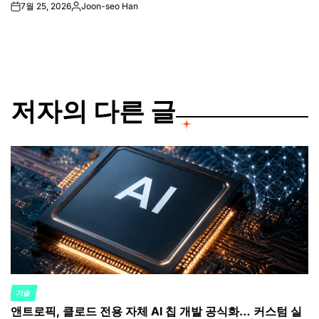
7월 25, 2026
Joon-seo Han
on
Posted
by
저자의 다른 글
기술
POSTED
앤트로픽, 클로드 전용 자체 AI 칩 개발 공식화… 커스텀 실
IN