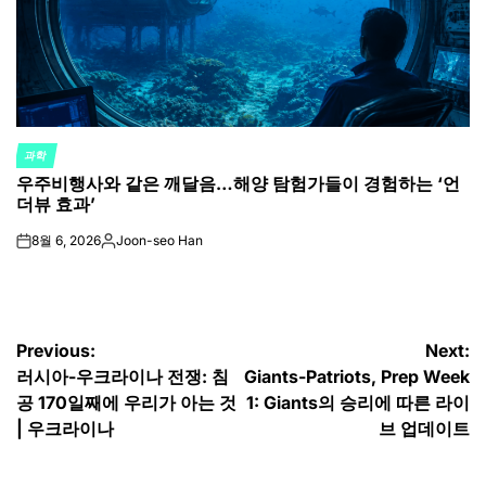
과학
POSTED
우주비행사와 같은 깨달음…해양 탐험가들이 경험하는 ‘언
IN
더뷰 효과’
8월 6, 2026
Joon-seo Han
on
Posted
by
글
Previous:
Next:
러시아-우크라이나 전쟁: 침
Giants-Patriots, Prep Week
탐
공 170일째에 우리가 아는 것
1: Giants의 승리에 따른 라이
색
| 우크라이나
브 업데이트