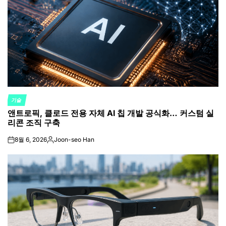
기술
POSTED
앤트로픽, 클로드 전용 자체 AI 칩 개발 공식화… 커스텀 실
IN
리콘 조직 구축
8월 6, 2026
Joon-seo Han
on
Posted
by