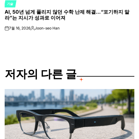
기술
POSTED
AI, 50년 넘게 풀리지 않던 수학 난제 해결…“포기하지 말
IN
라”는 지시가 성과로 이어져
7월 16, 2026
Joon-seo Han
on
Posted
by
저자의 다른 글