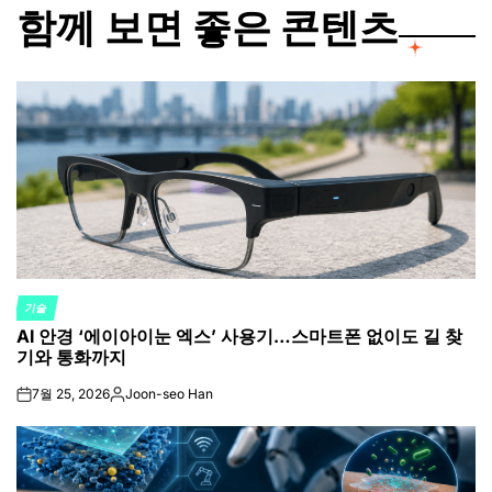
함께 보면 좋은 콘텐츠
기술
POSTED
AI 안경 ‘에이아이눈 엑스’ 사용기…스마트폰 없이도 길 찾
IN
기와 통화까지
7월 25, 2026
Joon-seo Han
on
Posted
by