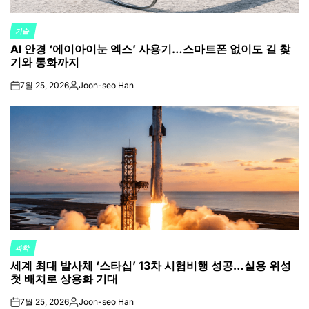
기술
POSTED
AI 안경 ‘에이아이눈 엑스’ 사용기…스마트폰 없이도 길 찾
IN
기와 통화까지
7월 25, 2026
Joon-seo Han
on
Posted
by
과학
POSTED
세계 최대 발사체 ‘스타십’ 13차 시험비행 성공…실용 위성
IN
첫 배치로 상용화 기대
7월 25, 2026
Joon-seo Han
on
Posted