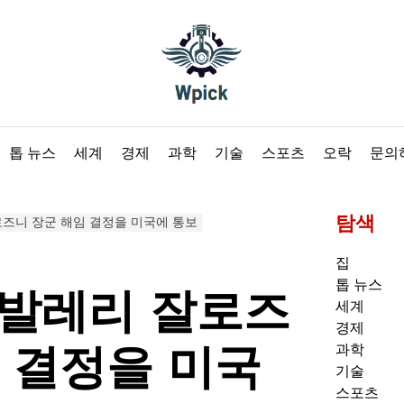
Wpick
톱 뉴스
세계
경제
과학
기술
스포츠
오락
문의
탐색
로즈니 장군 해임 결정을 미국에 통보
집
톱 뉴스
 발레리 잘로즈
세계
경제
 결정을 미국
과학
기술
스포츠