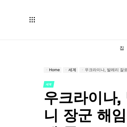
Skip
to
content
집
Home
세계
우크라이나, 발레리 잘
세계
POSTED
우크라이나,
IN
니 장군 해임