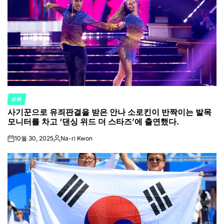
오락
POSTED
사기꾼으로 유죄판결을 받은 안나 소로킨이 반짝이는 발목
IN
모니터를 차고 ‘댄싱 위드 더 스타즈’에 출연했다.
10월 30, 2025
Na-ri Kwon
on
Posted
by