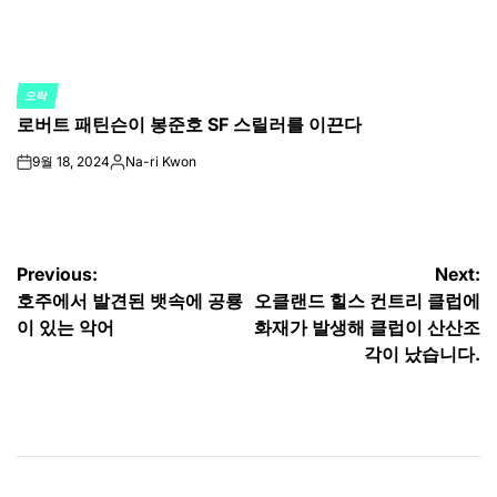
오락
POSTED
로버트 패틴슨이 봉준호 SF 스릴러를 이끈다
IN
9월 18, 2024
Na-ri Kwon
on
Posted
by
글
Previous:
Next:
호주에서 발견된 뱃속에 공룡
오클랜드 힐스 컨트리 클럽에
탐
이 있는 악어
화재가 발생해 클럽이 산산조
색
각이 났습니다.