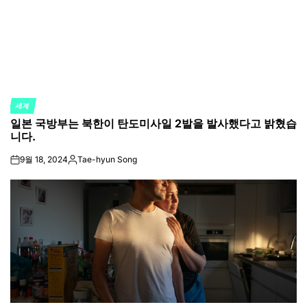
세계
POSTED
일본 국방부는 북한이 탄도미사일 2발을 발사했다고 밝혔습
IN
니다.
9월 18, 2024
Tae-hyun Song
on
Posted
by