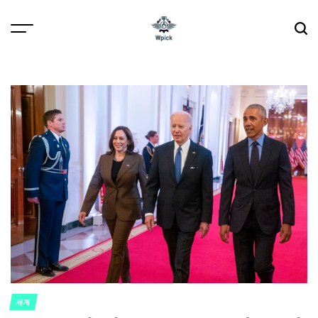
Skip
to
content
Wpick
세계
POSTED