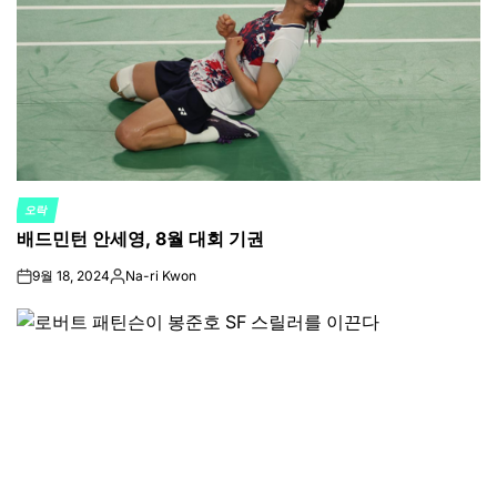
오락
POSTED
배드민턴 안세영, 8월 대회 기권
IN
9월 18, 2024
Na-ri Kwon
on
Posted
by