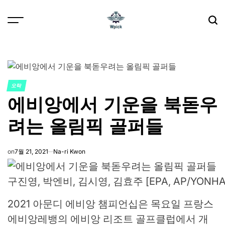
Skip
to
content
Wpick
오락
POSTED
에비앙에서 기운을 북돋우
IN
려는 올림픽 골퍼들
on
7월 21, 2021
Na-ri Kwon
구진영, 박엔비, 김시영, 김효주 [EPA, AP/YONHA
2021 아문디 에비앙 챔피언십은 목요일 프랑스
에비앙레뱅의 에비앙 리조트 골프클럽에서 개