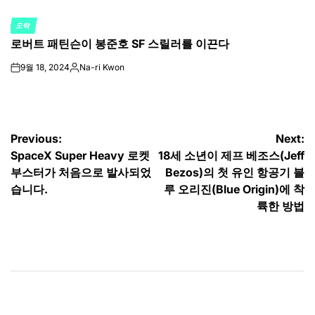
오락
POSTED
로버트 패틴슨이 봉준호 SF 스릴러를 이끈다
IN
9월 18, 2024
Na-ri Kwon
on
Posted
by
글
Previous:
Next:
SpaceX Super Heavy 로켓
18세 소년이 제프 베조스(Jeff
탐
부스터가 처음으로 발사되었
Bezos)의 첫 유인 항공기 블
색
습니다.
루 오리진(Blue Origin)에 착
륙한 방법