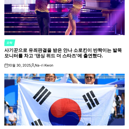
오락
POSTED
사기꾼으로 유죄판결을 받은 안나 소로킨이 반짝이는 발목
IN
모니터를 차고 ‘댄싱 위드 더 스타즈’에 출연했다.
10월 30, 2025
Na-ri Kwon
on
Posted
by