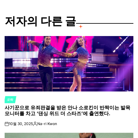
저자의 다른 글
오락
POSTED
사기꾼으로 유죄판결을 받은 안나 소로킨이 반짝이는 발목
IN
모니터를 차고 ‘댄싱 위드 더 스타즈’에 출연했다.
10월 30, 2025
Na-ri Kwon
on
Posted
by