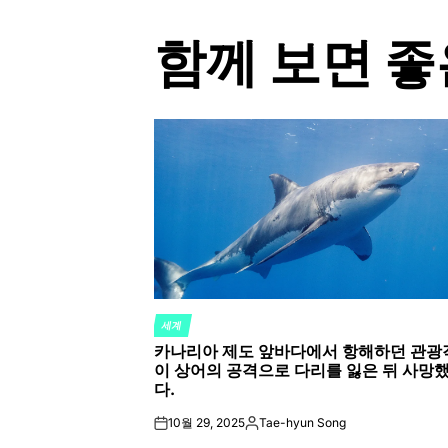
함께 보면 좋
세계
POSTED
카나리아 제도 앞바다에서 항해하던 관광
IN
이 상어의 공격으로 다리를 잃은 뒤 사망
다.
10월 29, 2025
Tae-hyun Song
on
Posted
by