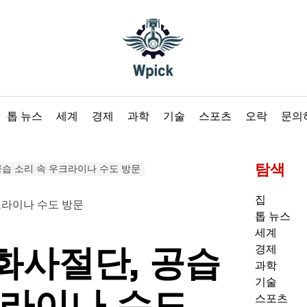
Wpick
톱 뉴스
세계
경제
과학
기술
스포츠
오락
문의
탐색
습 소리 속 우크라이나 수도 방문
집
톱 뉴스
세계
화사절단, 공습
경제
과학
기술
크라이나 수도
스포츠