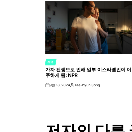
세계
POSTED
가자 전쟁으로 인해 일부 이스라엘인이 이
IN
주하게 됨: NPR
9월 18, 2024
Tae-hyun Song
on
Posted
by
저자의 다른 