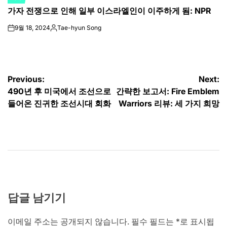
POSTED
가자 전쟁으로 인해 일부 이스라엘인이 이주하게 됨: NPR
IN
9월 18, 2024
Tae-hyun Song
on
Posted
by
글
Previous:
Next:
490년 후 미국에서 조선으로
간략한 보고서: Fire Emblem
탐
들어온 진귀한 조선시대 회화
Warriors 리뷰: 세 가지 희망
색
답글 남기기
이메일 주소는 공개되지 않습니다.
필수 필드는
*
로 표시됩