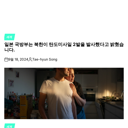
세계
POSTED
일본 국방부는 북한이 탄도미사일 2발을 발사했다고 밝혔습
IN
니다.
9월 18, 2024
Tae-hyun Song
on
Posted
by
세계