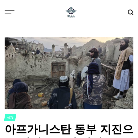
Skip
to
content
Wpick
세계
POSTED
아프가니스탄 동부 지진으
IN