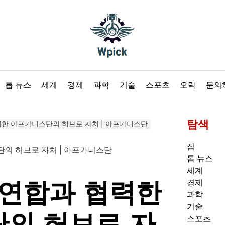
Wpick
톱 뉴스
세계
경제
과학
기술
스포츠
오락
문의
탐색
력한 아프가니스탄의 허브로 자처 | 아프가니스탄
집
톱 뉴스
세계
럽연합과 협력한
경제
과학
기술
의 허브로 자
스포츠