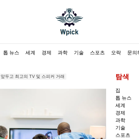
Wpick
톱 뉴스
세계
경제
과학
기술
스포츠
오락
문의
탐색
를 앞두고 최고의 TV 및 스피커 거래
집
톱 뉴스
세계
경제
과학
기술
스포츠