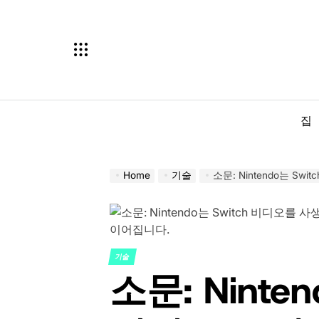
Skip
to
content
집
Home
기술
소문: Nintendo는 Switch
기술
POSTED
소문: Ninten
IN