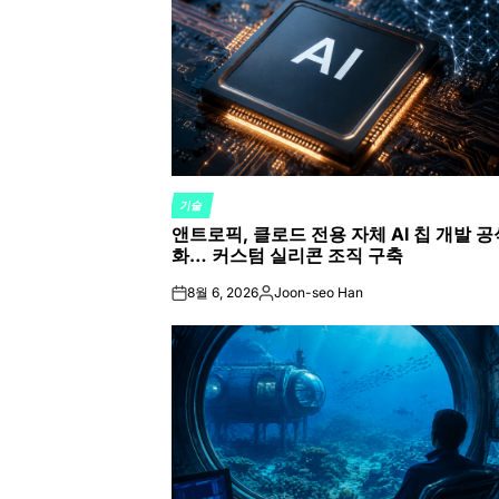
기술
POSTED
앤트로픽, 클로드 전용 자체 AI 칩 개발 공
IN
화… 커스텀 실리콘 조직 구축
8월 6, 2026
Joon-seo Han
on
Posted
by