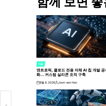
함께 보면 좋
기술
POSTED
앤트로픽, 클로드 전용 자체 AI 칩 개발 공
IN
화… 커스텀 실리콘 조직 구축
8월 6, 2026
Joon-seo Han
on
Posted
by
판에