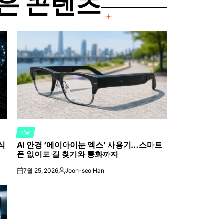
은 콘텐츠
기술
POSTED
식
AI 안경 ‘에이아이눈 엑스’ 사용기…스마트
IN
폰 없이도 길 찾기와 통화까지
7월 25, 2026
Joon-seo Han
on
Posted
by