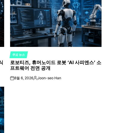
주요 뉴스
POSTED
식
로보티즈, 휴머노이드 로봇 ‘AI 사피엔스’ 소
IN
프트웨어 전면 공개
8월 6, 2026
Joon-seo Han
on
Posted
by