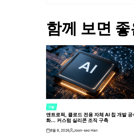
함께 보면 좋
기술
POSTED
앤트로픽, 클로드 전용 자체 AI 칩 개발 공
IN
화… 커스텀 실리콘 조직 구축
8월 6, 2026
Joon-seo Han
on
Posted