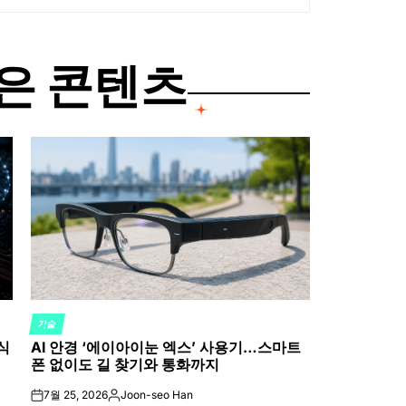
은 콘텐츠
기술
POSTED
식
AI 안경 ‘에이아이눈 엑스’ 사용기…스마트
IN
폰 없이도 길 찾기와 통화까지
7월 25, 2026
Joon-seo Han
on
Posted