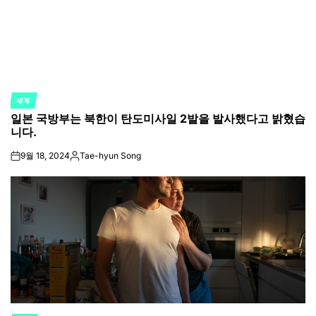
세계
POSTED
일본 국방부는 북한이 탄도미사일 2발을 발사했다고 밝혔습
IN
니다.
9월 18, 2024
Tae-hyun Song
on
Posted
by