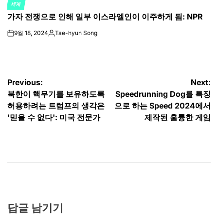
세계
POSTED
가자 전쟁으로 인해 일부 이스라엘인이 이주하게 됨: NPR
IN
9월 18, 2024
Tae-hyun Song
on
Posted
by
글
Previous:
Next:
북한이 핵무기를 보유하도록
Speedrunning Dog를 특징
탐
허용하려는 트럼프의 생각은
으로 하는 Speed ​​2024에서
색
'믿을 수 없다': 미국 전문가
제작된 훌륭한 게임
답글 남기기