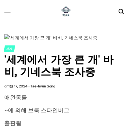
Skip
to
content
Wpick
세계
POSTED
'세계에서 가장 큰 개' 바
IN
비, 기네스북 조사중
on
1월 17, 2024
Tae-hyun Song
애완동물
~에 의해
브룩 스타인버그
출판됨