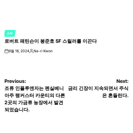
오락
POSTED
로버트 패틴슨이 봉준호 SF 스릴러를 이끈다
IN
9월 18, 2024
Na-ri Kwon
on
Posted
by
글
Previous:
Next:
조류 인플루엔자는 펜실베니
금리 긴장이 지속되면서 주식
탐
아주 랭커스터 카운티의 다른
은 흔들린다.
색
2곳의 가금류 농장에서 발견
되었습니다.