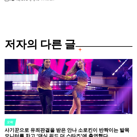
on
Posted
by
저자의 다른 글
오락
POSTED
사기꾼으로 유죄판결을 받은 안나 소로킨이 반짝이는 발목
IN
모니터를 차고 ‘댄싱 위드 더 스타즈’에 출연했다.