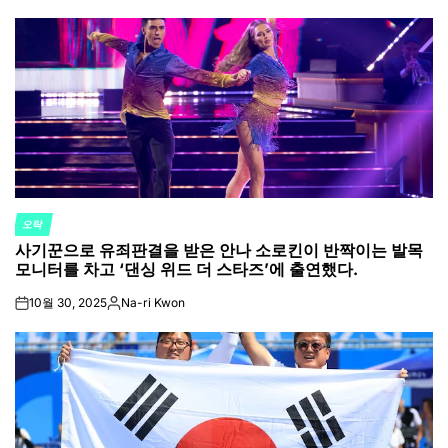
오락
POSTED
사기꾼으로 유죄판결을 받은 안나 소로킨이 반짝이는 발목
IN
모니터를 차고 ‘댄싱 위드 더 스타즈’에 출연했다.
10월 30, 2025
Na-ri Kwon
on
Posted
by