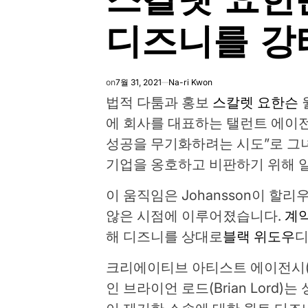
디즈니를 강
on
7월 31, 2021
Na-ri Kwon
법적 다툼과 홍보
스칼렛 요한슨
에 회사를 대표하는 탤런트 에이
성공을 무기화하려는 시도”로 그녀
기업을 옹호하고 비판하기 위해 
이 움직임은 Johansson이 할리
않은 시점에 이루어졌습니다.
계약
해 디즈니를 상대로
블랙 위도우
디
크리에이티브 아티스트 에이전시(Creat
인 브라이언 로드(Brian Lord