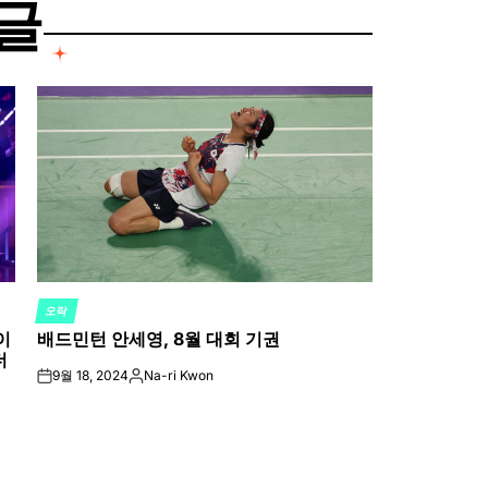
글
오락
POSTED
이
배드민턴 안세영, 8월 대회 기권
IN
더
9월 18, 2024
Na-ri Kwon
on
Posted
by