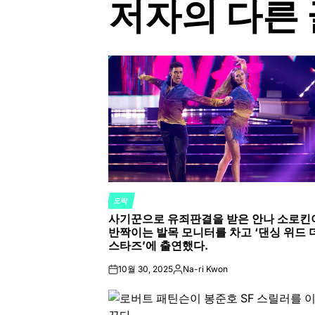
저자의 다른 
오락
POSTED
사기꾼으로 유죄판결을 받은 안나 소로킨
IN
반짝이는 발목 모니터를 차고 ‘댄싱 위드 
스타즈’에 출연했다.
10월 30, 2025
Na-ri Kwon
on
Posted
by