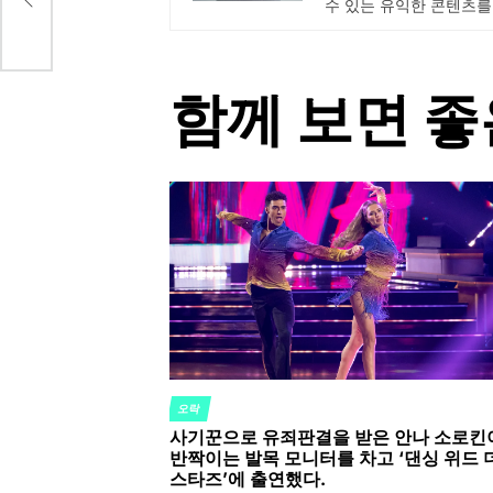
수 있는 유익한 콘텐츠를
함께 보면 좋
오락
POSTED
사기꾼으로 유죄판결을 받은 안나 소로킨
IN
반짝이는 발목 모니터를 차고 ‘댄싱 위드 
스타즈’에 출연했다.