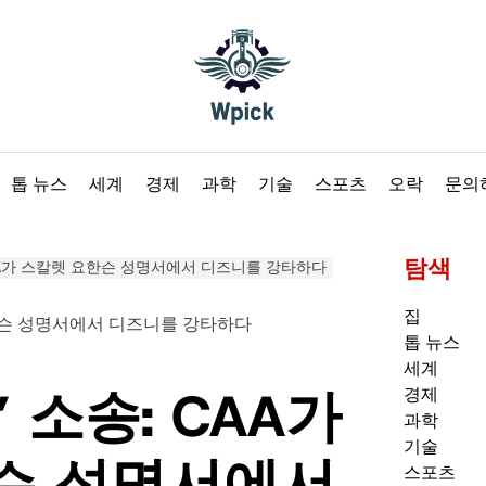
Wpick
톱 뉴스
세계
경제
과학
기술
스포츠
오락
문의
탐색
CAA가 스칼렛 요한슨 성명서에서 디즈니를 강타하다
집
톱 뉴스
세계
 소송: CAA가
경제
과학
기술
슨 성명서에서
스포츠