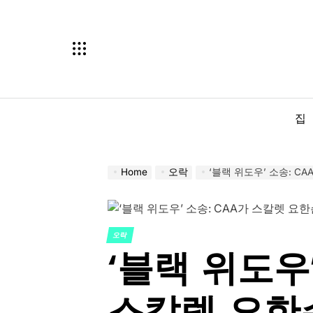
Skip
to
content
집
Home
오락
‘블랙 위도우’ 소송: 
오락
POSTED
‘블랙 위도우’
IN
스칼렛 요한