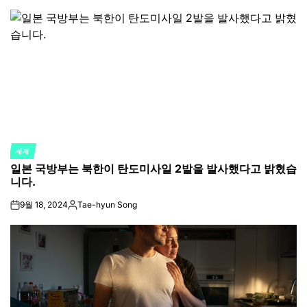
by
세계
POSTED
일본 국방부는 북한이 탄도미사일 2발을 발사했다고 밝혔습
IN
니다.
9월 18, 2024
Tae-hyun Song
on
Posted
by