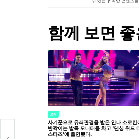
수 있는 유익한 콘텐츠를
함께 보면 좋
오락
POSTED
사기꾼으로 유죄판결을 받은 안나 소로킨
IN
반짝이는 발목 모니터를 차고 ‘댄싱 위드 
스타즈’에 출연했다.
에 착