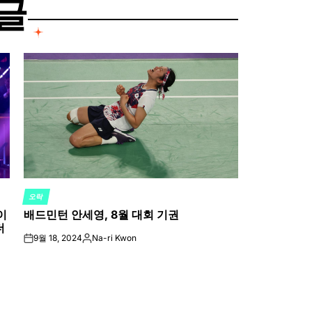
글
오락
POSTED
이
배드민턴 안세영, 8월 대회 기권
IN
더
9월 18, 2024
Na-ri Kwon
on
Posted
by