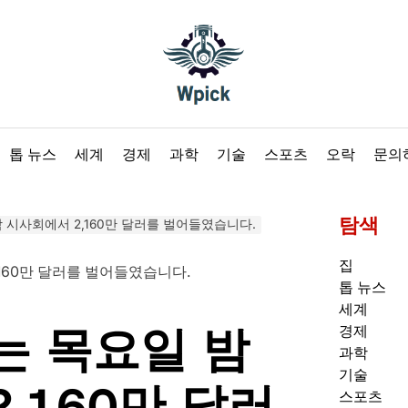
Wpick
톱 뉴스
세계
경제
과학
기술
스포츠
오락
문의
탐색
 시사회에서 2,160만 달러를 벌어들였습니다.
집
톱 뉴스
세계
는 목요일 밤
경제
과학
기술
,160만 달러
스포츠