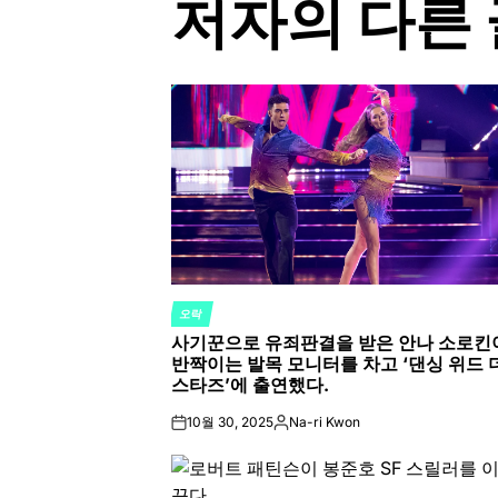
저자의 다른 
오락
POSTED
사기꾼으로 유죄판결을 받은 안나 소로킨
IN
반짝이는 발목 모니터를 차고 ‘댄싱 위드 
스타즈’에 출연했다.
10월 30, 2025
Na-ri Kwon
on
Posted
by