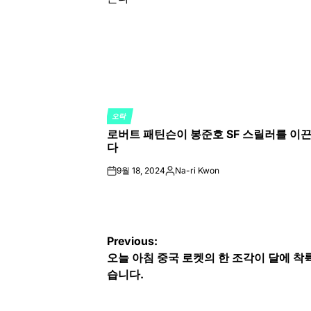
오락
POSTED
로버트 패틴슨이 봉준호 SF 스릴러를 이
IN
다
9월 18, 2024
Na-ri Kwon
on
Posted
by
글
Previous:
오늘 아침 중국 로켓의 한 조각이 달에 착
탐
습니다.
색