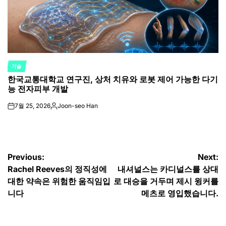
기술
POSTED
한국교통대학교 연구진, 상처 치유와 로봇 제어 가능한 다기
IN
능 전자피부 개발
7월 25, 2026
Joon-seo Han
on
Posted
by
글
Previous:
Next:
Rachel Reeves의 정직성에
내셔널스는 카디널스를 상대
탐
대한 약속은 위험한 움직임입
로 대승을 거두며 제시 윙커를
색
니다
메츠로 영입했습니다.