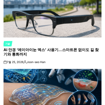
기술
POSTED
AI 안경 ‘에이아이눈 엑스’ 사용기…스마트폰 없이도 길 찾
IN
기와 통화까지
7월 25, 2026
Joon-seo Han
on
Posted
by