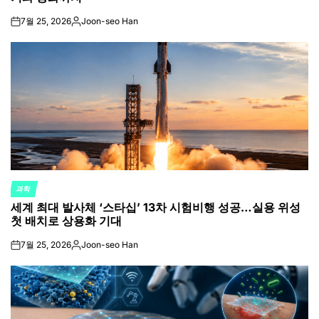
7월 25, 2026
Joon-seo Han
on
Posted
by
과학
POSTED
세계 최대 발사체 ‘스타십’ 13차 시험비행 성공…실용 위성
IN
첫 배치로 상용화 기대
7월 25, 2026
Joon-seo Han
on
Posted
by