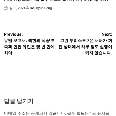
9월 18, 2024
Tae-hyun Song
on
Posted
by
글
Previous:
Next:
유엔 보고서: 북한의 식량 부
그란 투리스모 7은 서버가 꺼
탐
족과 인권 유린은 몇 년 만에
진 상태에서 하루 정도 실행이
색
최악
되지 않습니다.
답글 남기기
이메일 주소는 공개되지 않습니다.
필수 필드는
*
로 표시됩