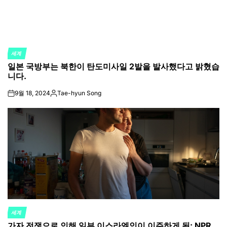
세계
POSTED
일본 국방부는 북한이 탄도미사일 2발을 발사했다고 밝혔습
IN
니다.
9월 18, 2024
Tae-hyun Song
on
Posted
by
세계
POSTED
가자 전쟁으로 인해 일부 이스라엘인이 이주하게 됨: NPR
IN