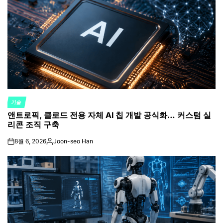
기술
POSTED
앤트로픽, 클로드 전용 자체 AI 칩 개발 공식화… 커스텀 실
IN
리콘 조직 구축
8월 6, 2026
Joon-seo Han
on
Posted
by