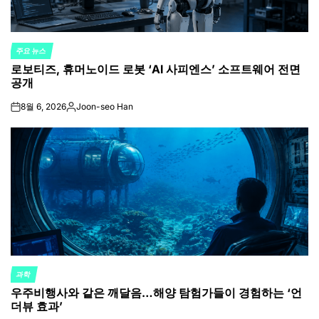
주요 뉴스
POSTED
로보티즈, 휴머노이드 로봇 ‘AI 사피엔스’ 소프트웨어 전면
IN
공개
8월 6, 2026
Joon-seo Han
on
Posted
by
과학
POSTED
우주비행사와 같은 깨달음…해양 탐험가들이 경험하는 ‘언
IN
더뷰 효과’