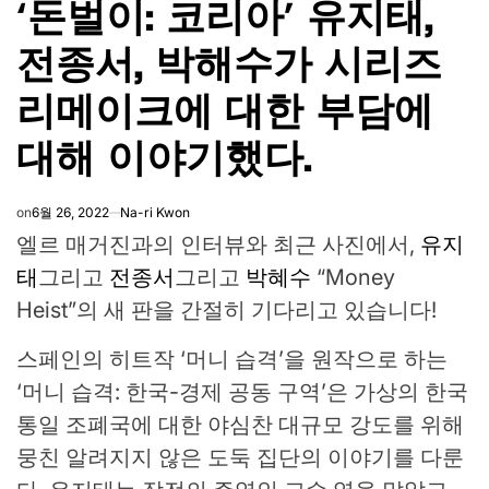
‘돈벌이: 코리아’ 유지태,
IN
전종서, 박해수가 시리즈
리메이크에 대한 부담에
대해 이야기했다.
on
6월 26, 2022
Na-ri Kwon
엘르 매거진과의 인터뷰와 최근 사진에서,
유지
태
그리고
전종서
그리고
박혜수
“Money
Heist”의 새 판을 간절히 기다리고 있습니다!
스페인의 히트작 ‘머니 습격’을 원작으로 하는
‘머니 습격: 한국-경제 공동 구역’은 가상의 한국
통일 조폐국에 대한 야심찬 대규모 강도를 위해
뭉친 알려지지 않은 도둑 집단의 이야기를 다룬