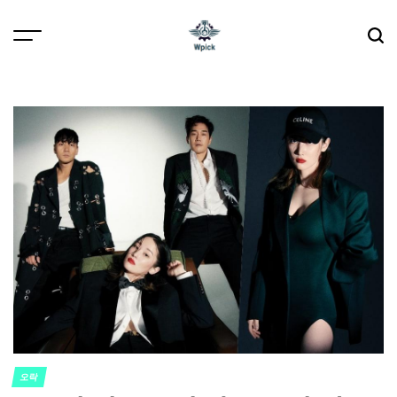
Skip
to
content
Wpick
오락
POSTED