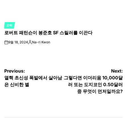
오락
POSTED
로버트 패틴슨이 봉준호 SF 스릴러를 이끈다
IN
9월 18, 2024
Na-ri Kwon
on
Posted
by
글
Previous:
Next:
열핵 초신성 폭발에서 살아남
그렇다면 이더리움 10,000달
탐
은 신비한 별
러 또는 도지코인 0.50달러
색
중 무엇이 먼저일까요?