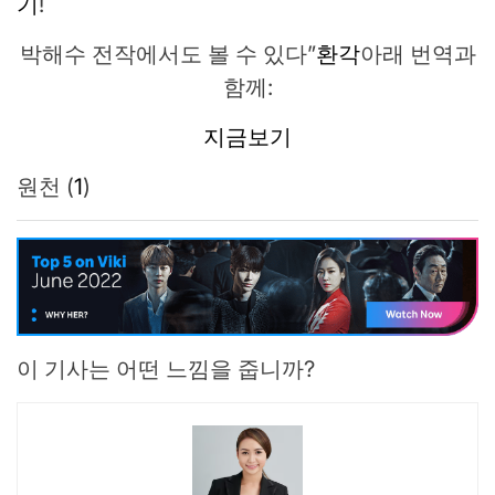
기
!
박해수 전작에서도 볼 수 있다”
환각
아래 번역과
함께:
지금보기
원천 (
1
)
이 기사는 어떤 느낌을 줍니까?