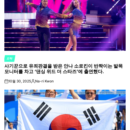
오락
POSTED
사기꾼으로 유죄판결을 받은 안나 소로킨이 반짝이는 발목
IN
모니터를 차고 ‘댄싱 위드 더 스타즈’에 출연했다.
10월 30, 2025
Na-ri Kwon
on
Posted
by