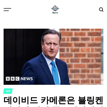
Skip
to
content
Wpick
세계
POSTED
데이비드 카메론은 블링켄
IN