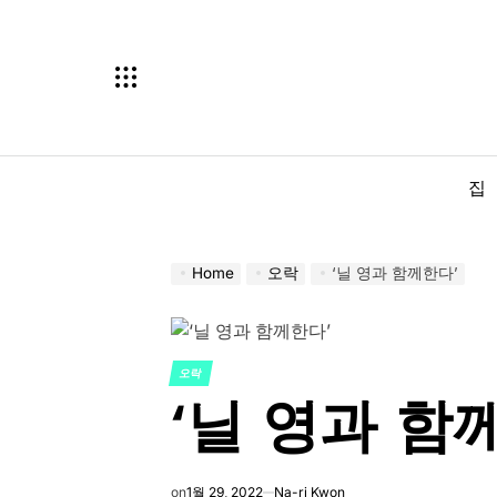
Skip
to
content
집
Home
오락
‘닐 영과 함께한다’
오락
POSTED
‘닐 영과 함
IN
on
1월 29, 2022
Na-ri Kwon