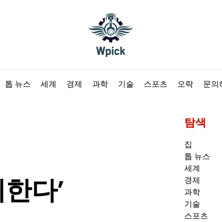
Wpick
톱 뉴스
세계
경제
과학
기술
스포츠
오락
문의
탐색
집
톱 뉴스
세계
께한다’
경제
과학
기술
스포츠