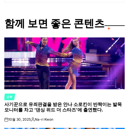
함께 보면 좋은 콘텐츠
오락
POSTED
사기꾼으로 유죄판결을 받은 안나 소로킨이 반짝이는 발목
IN
모니터를 차고 ‘댄싱 위드 더 스타즈’에 출연했다.
10월 30, 2025
Na-ri Kwon
on
Posted
by