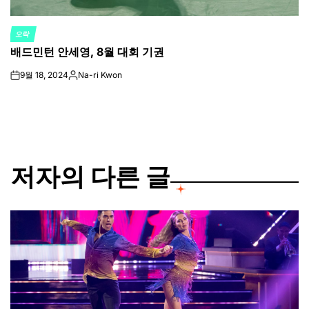
오락
POSTED
배드민턴 안세영, 8월 대회 기권
IN
9월 18, 2024
Na-ri Kwon
on
Posted
by
저자의 다른 글