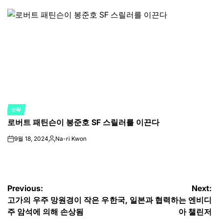
by
오락
POSTED
로버트 패틴슨이 봉준호 SF 스릴러를 이끈다
IN
9월 18, 2024
Na-ri Kwon
on
Posted
by
글
Previous:
Next:
고가의 우주 망원경이 작은 우
한국, 일본과 협력하는 엔비디
탐
주 암석에 의해 손상됨
아 챌린저