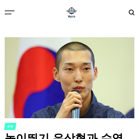
Skip
to
content
Wpick
오락
POSTED
높이뛰기 우상혁과 수영
IN