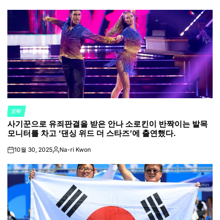
오락
POSTED
사기꾼으로 유죄판결을 받은 안나 소로킨이 반짝이는 발목
IN
모니터를 차고 ‘댄싱 위드 더 스타즈’에 출연했다.
10월 30, 2025
Na-ri Kwon
on
Posted
by