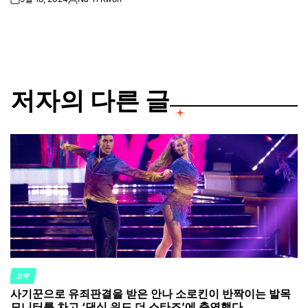
on
Posted
by
저자의 다른 글
오락
POSTED
사기꾼으로 유죄판결을 받은 안나 소로킨이 반짝이는 발목
IN
모니터를 차고 ‘댄싱 위드 더 스타즈’에 출연했다.