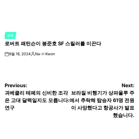
오락
POSTED
로버트 패틴슨이 봉준호 SF 스릴러를 이끈다
IN
9월 18, 2024
Na-ri Kwon
on
Posted
by
글
Previous:
Next:
괴베클리 테페의 신비한 조각
브라질 비행기가 상파울루 주
탐
은 고대 달력일지도 모릅니다:
에서 추락해 탑승자 61명 전원
색
연구
이 사망했다고 항공사가 발표
했습니다.