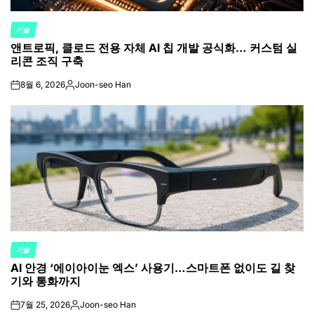
기술
POSTED
앤트로픽, 클로드 전용 자체 AI 칩 개발 공식화… 커스텀 실
IN
리콘 조직 구축
8월 6, 2026
Joon-seo Han
on
Posted
by
기술
POSTED
AI 안경 ‘에이아이눈 엑스’ 사용기…스마트폰 없이도 길 찾
IN
기와 통화까지
7월 25, 2026
Joon-seo Han
on
Posted