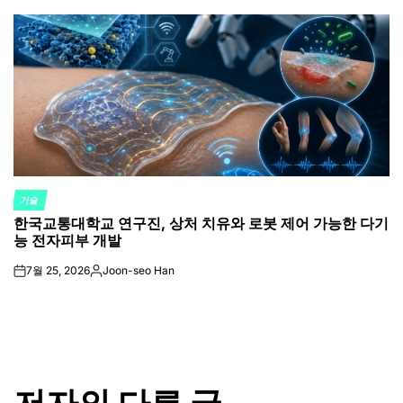
by
기술
POSTED
한국교통대학교 연구진, 상처 치유와 로봇 제어 가능한 다기
IN
능 전자피부 개발
7월 25, 2026
Joon-seo Han
on
Posted
by
저자의 다른 글