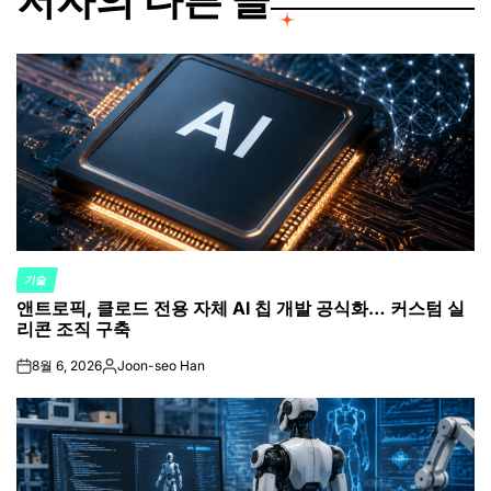
기술
POSTED
앤트로픽, 클로드 전용 자체 AI 칩 개발 공식화… 커스텀 실
IN
리콘 조직 구축
8월 6, 2026
Joon-seo Han
on
Posted
by