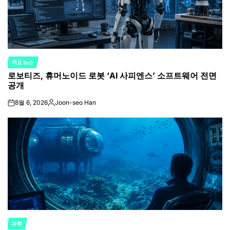
주요 뉴스
POSTED
로보티즈, 휴머노이드 로봇 ‘AI 사피엔스’ 소프트웨어 전면
IN
공개
8월 6, 2026
Joon-seo Han
on
Posted
by
과학
POSTED