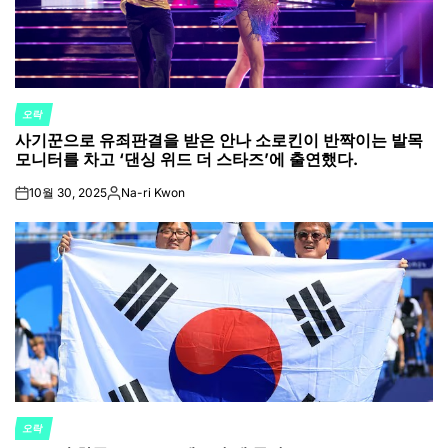
오락
POSTED
사기꾼으로 유죄판결을 받은 안나 소로킨이 반짝이는 발목
IN
모니터를 차고 ‘댄싱 위드 더 스타즈’에 출연했다.
10월 30, 2025
Na-ri Kwon
on
Posted
by
오락
POSTED