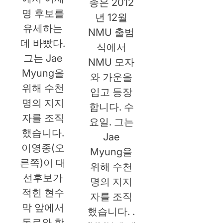
종은 2012
명 후보를
년 12월
유세하는
NMU 출범
데 바빴다.
식에서
그는 Jae
NMU 모자
Myung을
와 가운을
위해 수천
입고 등장
명의 지지
합니다. 수
자를 조직
요일. 그는
했습니다.
Jae
이영종(오
Myung을
른쪽)이 대
위해 수천
선후보가
명의 지지
적힌 현수
자를 조직
막 앞에서
했습니다. .
동료와 함