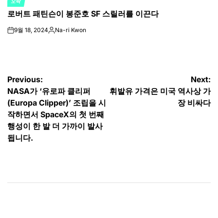
오락
POSTED
로버트 패틴슨이 봉준호 SF 스릴러를 이끈다
IN
9월 18, 2024
Na-ri Kwon
on
Posted
by
글
Previous:
Next:
NASA가 ‘유로파 클리퍼
휘발유 가격은 미국 역사상 가
탐
(Europa Clipper)’ 조립을 시
장 비싸다
색
작하면서 SpaceX의 첫 번째
행성이 ​​한 발 더 가까이 발사
됩니다.