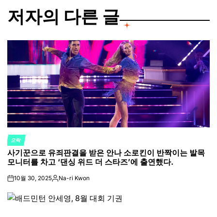
저자의 다른 글
오락
POSTED
사기꾼으로 유죄판결을 받은 안나 소로킨이 반짝이는 발목
IN
모니터를 차고 ‘댄싱 위드 더 스타즈’에 출연했다.
10월 30, 2025
Na-ri Kwon
on
Posted
by