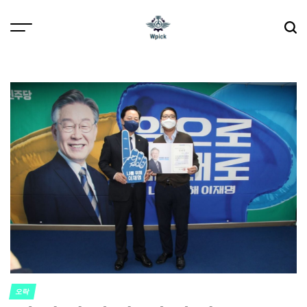
Skip
to
content
Wpick
오락
POSTED