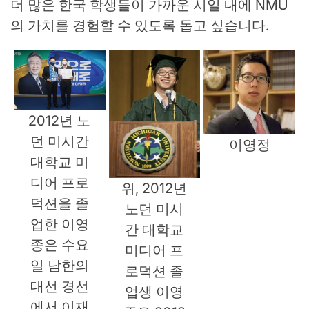
더 많은 한국 학생들이 가까운 시일 내에 NMU
의 가치를 경험할 수 있도록 돕고 싶습니다.
2012년 노
던 미시간
이영정
대학교 미
디어 프로
위, 2012년
덕션을 졸
노던 미시
업한 이영
간 대학교
종은 수요
미디어 프
일 남한의
로덕션 졸
대선 경선
업생 이영
에서 이재