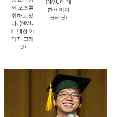
(NMU에 대
께 포즈를
한 이미지
취하고 있
크레딧)
다. (NMU
에 대한 이
미지 크레
딧)