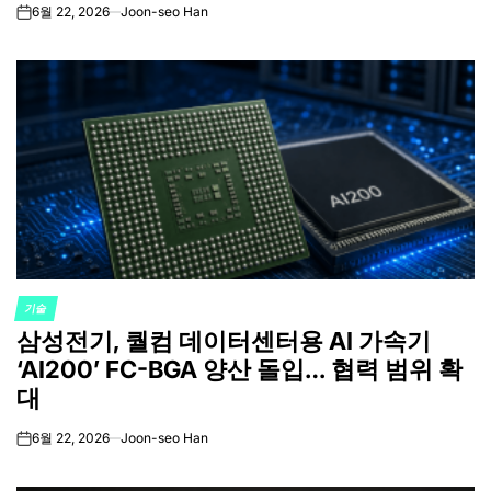
6월 22, 2026
Joon-seo Han
on
기술
POSTED
삼성전기, 퀄컴 데이터센터용 AI 가속기
IN
‘AI200’ FC-BGA 양산 돌입… 협력 범위 확
대
6월 22, 2026
Joon-seo Han
on