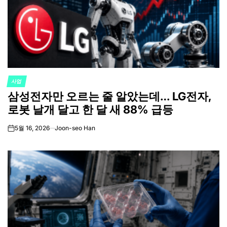
사업
POSTED
삼성전자만 오르는 줄 알았는데… LG전자,
IN
로봇 날개 달고 한 달 새 88% 급등
5월 16, 2026
Joon-seo Han
on