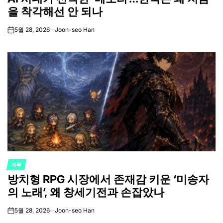
을 착각해선 안 되나
5월 28, 2026
Joon-seo Han
on
계략
POSTED
방치형 RPG 시장에서 존재감 키운 ‘미송자
IN
의 노래’, 왜 창세기전과 손잡았나
5월 28, 2026
Joon-seo Han
on