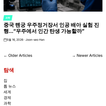
과학
POSTED
중국 톈궁 우주정거장서 인공 배아 실험 진
IN
행…“우주에서 인간 탄생 가능할까”
5월 16, 2026
Joon-seo Han
on
글
←
Older Articles
→
Newer Articles
탐
탐색
색
집
톱 뉴스
세계
경제
과학