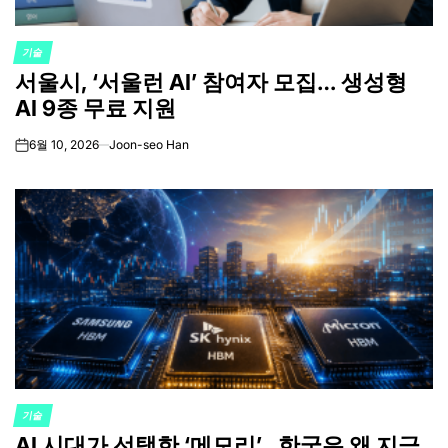
기술
POSTED
서울시, ‘서울런 AI’ 참여자 모집… 생성형
IN
AI 9종 무료 지원
6월 10, 2026
Joon-seo Han
on
기술
POSTED
AI 시대가 선택한 ‘메모리’…한국은 왜 지금
IN