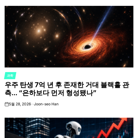
과학
POSTED
우주 탄생 7억 년 후 존재한 거대 블랙홀 관
IN
측… “은하보다 먼저 형성됐나”
5월 28, 2026
Joon-seo Han
on