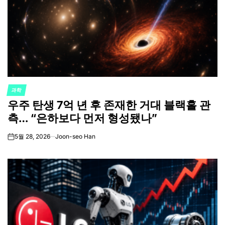
과학
POSTED
우주 탄생 7억 년 후 존재한 거대 블랙홀 관
IN
측… “은하보다 먼저 형성됐나”
5월 28, 2026
Joon-seo Han
on