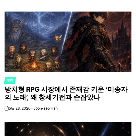
on
계략
POSTED
방치형 RPG 시장에서 존재감 키운 ‘미송자
IN
의 노래’, 왜 창세기전과 손잡았나
5월 28, 2026
Joon-seo Han
on