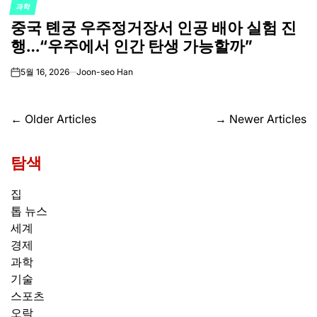
과학
POSTED
중국 톈궁 우주정거장서 인공 배아 실험 진
IN
행…“우주에서 인간 탄생 가능할까”
5월 16, 2026
Joon-seo Han
on
글
←
Older Articles
→
Newer Articles
탐
탐색
색
집
톱 뉴스
세계
경제
과학
기술
스포츠
오락