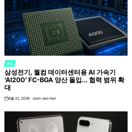
기술
POSTED
삼성전기, 퀄컴 데이터센터용 AI 가속기
IN
‘AI200’ FC-BGA 양산 돌입… 협력 범위 확
대
6월 22, 2026
Joon-seo Han
on